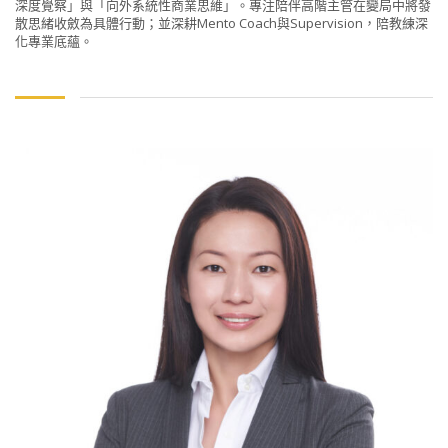
深度覺察」與「向外系統性商業思維」。專注陪伴高階主管在變局中將發
散思緒收斂為具體行動；並深耕Mento Coach與Supervision，陪教練深
化專業底蘊。